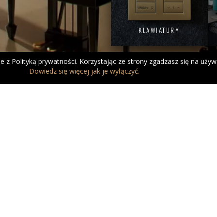
KLAWIATURY
dnie z Polityką prywatności. Korzystając ze strony zgadzasz się na uży
Dowiedz się więcej jak je wyłączyć.
budowlana
inteligentne oświetlenie