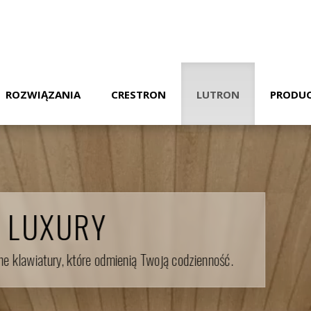
ROZWIĄZANIA
CRESTRON
LUTRON
PRODUC
 LUXURY
ane klawiatury, które odmienią Twoją codzienność.