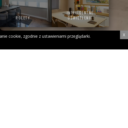
INTELIGENTNE
ROLETY
OŚWIETLENIE
X
wanie cookie, zgodnie z ustawieniami przeglądarki.