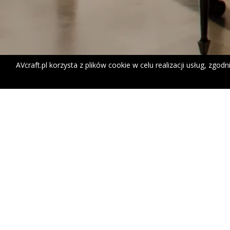
AVcraft.pl korzysta z plików cookie w celu realizacji usług, zgo
domowa sala kinowa
automatyka 